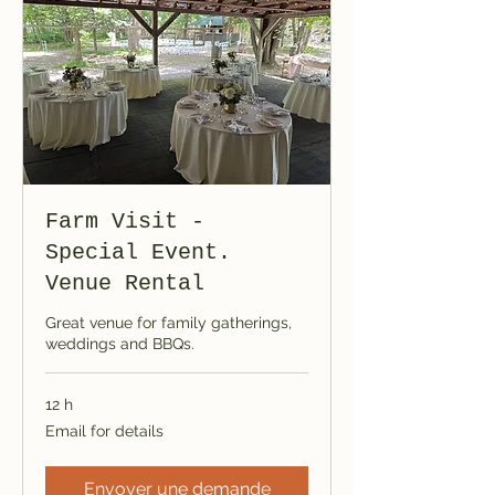
Farm Visit -
Special Event.
Venue Rental
Great venue for family gatherings,
weddings and BBQs.
12 h
Email
Email for details
for
details
Envoyer une demande