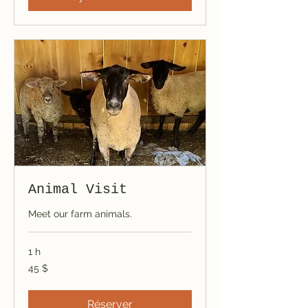
Animal Visit
Meet our farm animals.
1 h
45 dollars
45 $
canadiens
Réserver